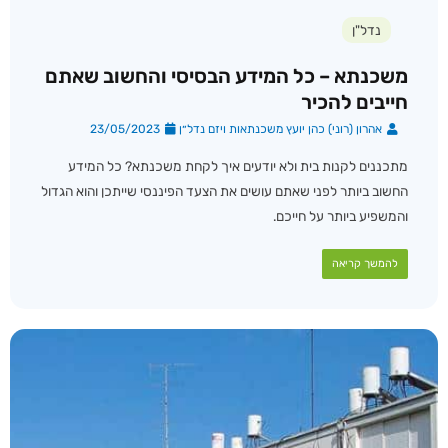
נדל"ן
משכנתא – כל המידע הבסיסי והחשוב שאתם
חייבים להכיר
אהרון (רוני) כהן יועץ משכנתאות ויזם נדל״ן
23/05/2023
מתכננים לקנות בית ולא יודעים איך לקחת משכנתא? כל המידע
החשוב ביותר לפני שאתם עושים את הצעד הפיננסי שייתכן והוא הגדול
והמשפיע ביותר על חייכם.
להמשך קריאה