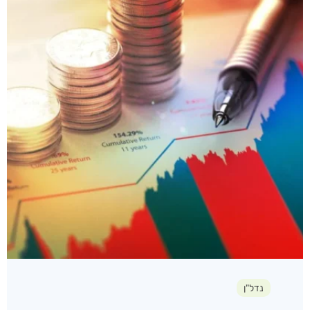
נדל"ן