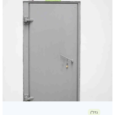
נדל"ן