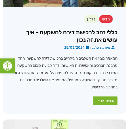
חדש
נדל"ן
כללי זהב לרכישת דירה להשקעה – איך
עושים את זה נכון
מערכת כלכלון
25/03/2024
פתח סרגל
המאמר מציג את השלבים העיקריים ברכישת דירה להשקעה, החל
מהבנת הצרכים והאפשרויות האישיות, דרך קביעת סכום ההשקעה
המירבי, בחירת מיקום הנכס, ועד לחתימה על העסקה והתשלומים. זהו
מדריך ממוקד למשקיע המתחיל, המתאר את השלבים המרכזיים
בתהליך הרכישה.
להמשך קריאה