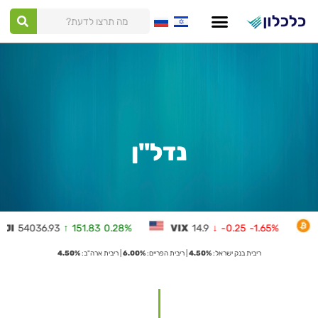
ילוג
תוכן
נדל"ן
8%
VIX
14.9
↓
-0.25
-1.65%
BTC
64262.11
↓
-335.39
-
ריבית בנק ישראל:
4.50%
| ריבית הפריים:
6.00%
| ריבית ארה"ב:
4.50%