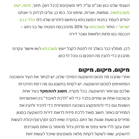
העצמי שלנו כגון שכ"ט עו"ד, ליווי משקיעים (ככל ויש), תיווך,
מיסוי
,
ייעוץ
משכנתאות
, שמאות, אגרות, שיפוץ וכו'. כמו כן, עלינו לבדוק כי אנחנו
יכולים לעמוד בתנאי המשכנתא בהתאם לתזרים שלנו לפי
כללי בנק
ישראל
– החזר
משכנתא
עד 30% מההכנסה הפנויה של בני הזוג –
הכנסה נטו פחות הלוואות ושכר דירה
לכן, מומלץ כבר בשלב זה לפנות לקבל ייעוץ
משכנתא
ו/או אישור עקרוני
מהבנק כדי להבין מה הסכום בו נוכל לרכוש.
מיקום, מיקום, מיקום
אחרי שהבנו מה סכום ההשקעה המירבי שלנו, יש לבחור את העיר והשכונה
המתאימים לסכום ההשקעה. יש לקחת בחשבון גם מה רמת ההיכרות
שלכם עם אזור ההשקעה. בכל מקרה,
חשוב להתמקד
בעיר אחת
ובשכונה אחת או שתיים בלבד כדי לא "ללכת לאיבוד" בין האפשרויות
השונות וגם כדי להתמקצע בשכונה הספציפית כדי להכיר ולהבין את
המחירים באזור. חשוב מאוד ללכת פיזית לראות דירות להשקעה במגוון
מחירים ובשעות שונות של היום. במקרה שאין לכם זמן/רצון/יכולת לעשות
זאת עקב לו"ז אישי צפוף או מרחק גדול מהאזור בו אתם מעוניינים
להשקיע, שווה לשקול לקחת מלווה משקיעים שיוכל לעשות זאת