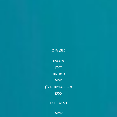
נושאים
פיננסים
נדל”ן
השקעות
דוחות
מפת תשואות נדל”ן
כלים
מי אנחנו
אודות