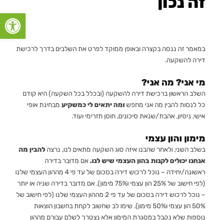
זה נכון
פתח סרגל
במאמר זה ננסה בקצרה ובאופן ממוקד לפרט את השלבים בדרך לרכישת
דירה להשקעה.
מי אני? מה אני?
השלב הראשון ברכישת דירה להשקעה (ובכלל בכל השקעה) היא קודם
כל לנסות להבין מה אני מחפש
ומה יתאים לי כמשקיע
מבחינת אופי
אישי, ניסיון, אהבת/שנאת סיכונים, חוסן תזרימי ועוד.
מימון והון עצמי
בשלב השני, ולאחר שהבנו איזה סוג השקעה מתאים לנו, נרצה
להבין מה
אנחנו יכולים לקנות בהון העצמי שיש לנו.
אם מדובר בדירה
ראשונה/יחידה – נוכל לרכוש דירה בסכום של עד פי 4 מההון העצמי שלנו
(לפי חישוב של 25% הון עצמי ו75% מימון). אם מדובר בדירה שניה או יותר
– נוכל לרכוש דירה בסכום של עד פי 2 מההון העצמי שלנו (לפי חישוב של
50% הון עצמי ו50% מימון). שימו לב שחשוב לקחת בחשבון הוצאות
נוספות שלא נקבל במסגרת המימון אלא נצטרך לשלם עבורם מההון