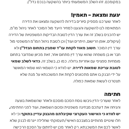
במקומכם. זהו השלב המשמעותי ביותר בהשקעה בנכס נדל"ן.
יגעת ומצאת – תאמין!
לאחר שערכנו מספיק סיורים בדירות להשקעה ומצאנו את הדירה
המתאימה לנו להשקעה והגענו למחיר היעד מול המוכר לאחר ניהול מו"מ,
יש להכניס בשלב זה את עורך הדין לטובת הבדיקות המשפטיות של הדירה
(עיקולים, אופן הרישום, היתרים ועוד) וכן לטובת ניהול המו"מ המשפטי מול
עורך דין המוכר.
חשוב
מאוד לקחת עו"ד שמבין בתחום הנדל"ן
ולא
חבר או בן משפחה שהוא עורך דין מתחום אחר, זאת מכיוון שמדובר בתחום
מומחיות ספציפי עם אחריות גדולה. כמו כן, בשלב זה,
כדאי לשלב שמאי
לטובת עריכת שמאות לדירה
. יש לוודא כי השמאי הוא שמאי המאושר
על ידי הבנק בו אתם מתכוונים לקחת את המשכנתא על מנת שלא
תצטרכו לעשות שמאות כפולה.
חתימה
לאחר שעורכי הדין גיבשו נוסח הסכם מוסכם ולאחר שהשמאות בוצעה
והניחה את דעתכם מבחינה משפטית וסכום השמאות, ועוד לפני החתימה
,
יש לוודא כי האישור העקרוני שקיבלתם מהבנק עדיין בתוקף
וכי לא
חלו שינויים מהותיים במצבכם האישי/תעסוקתי שחלילה ייגרמו לבנק שלא
לאשר לכם את המשכנתא. רק לאחר מכן יש לחתום על הסכם הרכישה