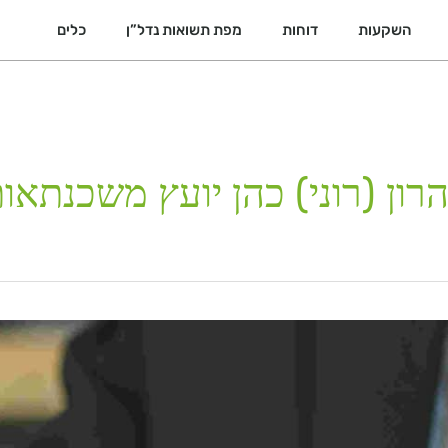
השקעות
דוחות
מפת תשואות נדל”ן
כלים
רון (רוני) כהן יועץ משכנתאות 