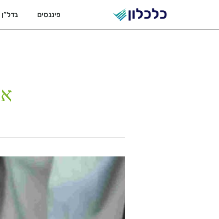
ילוג
פיננסים
נדל”ן
תוכן
אה
משכנתא
–
כל
המידע
הבסיסי