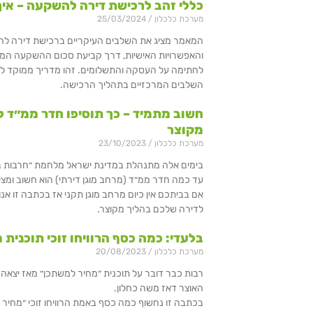
כללי זהב לרכישת דירה להשקעה – איך 
מערכת כלכלון
25/03/2024
המאמר מציג את השלבים העיקריים ברכישת דירה ל
והאפשרויות האישיות, דרך קביעת סכום ההשקעה המיר
לחתימה על העסקה והתשלומים. זהו מדריך ממוקד 
השלבים המרכזיים בתהליך הרכישה.
חשוב מתמיד – כך תוסיפו חדר ממ״ד ל
מקוצר
מערכת כלכלון
23/10/2023
בימים אלה מתנהלת במדינת ישראל מלחמת ״חרבות ברזל
עד כמה חדר ממ״ד (מרחב מוגן דירתי) הוא חשוב ומציל
אם בביתכם אין כיום מרחב מוגן תקני אז בכתבה זו אנ
לדירה שלכם בהליך מקוצר.
בלעדי: כמה כסף הרוויחו זוכי תוכנית
מערכת כלכלון
20/08/2023
האוצר דאז משה כחלון.
בכתבה זו נחשוף כמה כסף באמת הרוויחו זוכי ״מחיר 