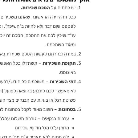
יש לחתום על
הסכם שכירות.
ככל וזו הדירה הראשונה שאתם משכירים,
לפספס שום דבר ולא להיות ב"חשיפה", ול
עו"ד שיכין לכם את ההסכם, הסכם זה יו
ומאוד משתלמת.
במידה ובחרתם לעשות הסכם שכירות באופ
תקופת השכירות
– תשתדלו ככל האפשר 
באוגוסט.
דמי השכירות
– משולמים כל חודש/רבעון 
לא מאפשר לכם לתבוע בהוצאה לפועל (הו
פשיטת רגל או בעיות עם הבנקים מצד השוכר 
בטחונות
– חשוב מאוד לקבל בטחונות לה
ערבות בנקאית – גוררת תשלום עמלה 
מזומן ע"ס מס' חודשי שכירות
צ'ק חתום ללא תאריך ע"ס מס' חודשי 