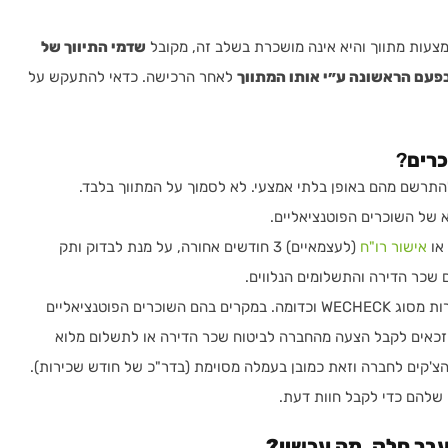
עות מתווך והיא אינה מושכרת בשלב זה, מקובל
שדמי התיווך של
פעם הראשונה ע״י אותו המתווך
לאחר הרכישה. כדאי להתעקש על
כרים
?
התרשם מהם באופן בלתי אמצעי. לא לסמוך על המתווך בלבד.
 של השוכרים הפוטנציאליים.
או
אישור רו"ח
(לעצמאיים) 3 חודשים אחורה, על מנת לבדוק ותק
 שכר הדירה והתשלומים הנלווים.
אפשר לבצע על השוכרים גם בדיקה בחברות מסוג WECHECK וכדומה. במקרים בהם השוכרים הפוטנציאליים
 זכאים לקבל הצעה מהחברה לביטוח שכר הדירה או לתשלום מלוא
צ'קים לחברה וזאת כמובן בעמלה מסוימת (בדר"כ של חודש שכירות).
שלהם כדי לקבל חוות דעת.
עבר חלק, מה עכשיו?