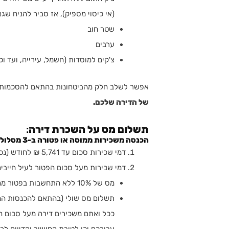
(אי כיסוי מספיק), אז סביר להניח שגם
שטר חוב
ערבים
צ'קים למוסדות (חשמל, עירייה, ועד וכ
אפשר לשלב חלק מהביטחונות בהתאם להסכמות 
של הדירה שלכם.
תשלום מס על השכרת דירה
:
הכנסה משכירות ממוסה או פטורה ב-3 מסלולים שונים
דמי שכירות סכום עד 5,741 ₪ לחודש (נכון לשנת 2023) פטורים ממס ומדיווח.
דמי שכירות מעל סכום הפטור לעיל חייבים בתשלו
מס של 10% ללא התחשבות בפטור מהשקל הראשון.
תשלום מס שולי (בהתאם להכנסות המ
ככל ואתם משכירים דירה מעל סכום ה