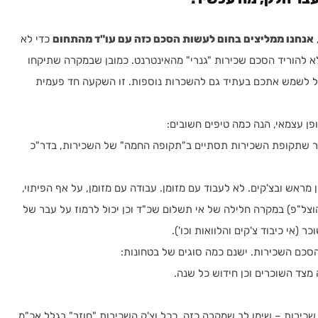
אנחנו ממליצים בחום לעשות הסכם כזה עם עו"ד מהתחום
כדי לא
א להוריד הסכם שכירות "גנרי" מהאינטרנט. כמובן שבמקרה שתיקחו
כל לשמש אתכם בעתיד גם להשכרות נוספות. זו השקעה חד פעמית
ן עצמאי, הנה כמה טיפים חשובים:
שתקופת השכירות תסתיים ב"תקופה החמה" של השכירות, בדר"כ
מראש ובצ'קים. לא לעבוד עם מזומן. עבודה עם מזומן, על אף הפיתוי,
צל"פ) במקרה חלילה של אי תשלום שכ"ד וכן יכול לרמוז על עבר של
(אי כיבוד צ'קים והלוואות וכו').
סכם השכירות. ישנם כמה סוגים של בטחונות:
מצד השוכרים וכן חידוש כל שנה.
שכירות – שימו לב שמקרה כזה, ככל וצ'ק השכירות "חוזר" בגלל אכ"מ