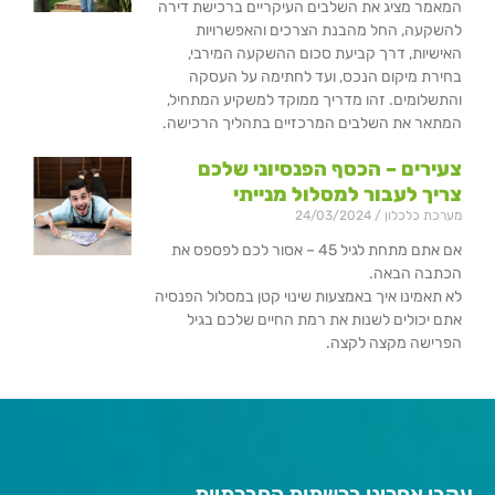
המאמר מציג את השלבים העיקריים ברכישת דירה
להשקעה, החל מהבנת הצרכים והאפשרויות
האישיות, דרך קביעת סכום ההשקעה המירבי,
בחירת מיקום הנכס, ועד לחתימה על העסקה
והתשלומים. זהו מדריך ממוקד למשקיע המתחיל,
המתאר את השלבים המרכזיים בתהליך הרכישה.
צעירים – הכסף הפנסיוני שלכם
צריך לעבור למסלול מנייתי
מערכת כלכלון
24/03/2024
אם אתם מתחת לגיל 45 – אסור לכם לפספס את
הכתבה הבאה.
לא תאמינו איך באמצעות שינוי קטן במסלול הפנסיה
אתם יכולים לשנות את רמת החיים שלכם בגיל
הפרישה מקצה לקצה.
עקבו אחרינו ברשתות החברתיות