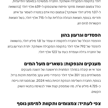
דולר בתקופה המקבילה אשתקד. החברה ממשיכה במאמצי התייעלות,
כולל צמצום הוצאות מחקר ופיתוח שהצטמקו ל-639 אלף דולר (בהשוואה
ל-1.07 מיליון דולר אשתקד) וצמצום כוח אדם במטרה לשמור על איזון
תזרימי. בנוסף, הוצאות הנהלה וכלליות עלו ל-715 אלף דולר, בשל הוצאות
הקשורות לגיוס הון.
הפסדים וגרעון בהון
ההפסד הכולל של החברה לתקופה זו עומד על 1.8 מיליון דולר, בהשוואה
להפסד של 792 אלף דולר בתקופה המקבילה אשתקד. יתרת הגירעון בהון
של החברה גדלה ועומדת כעת על 123 אלף דולר.
מענקים והנפקות: נשארים מעל המים
ווטר אי או קיבלה במהלך המחצית הראשונה של השנה מענקים
ממשלתיים בסך 351 אלף דולר כהסדרי סיוע עקב מלחמת חרבות ברזל.
בנוסף, החברה השלימה הנפקת זכויות במאי 2024, שבמסגרתה גייסה
כ-4.725 מיליון ש"ח, מה שמספק קצת אוויר לנשימה בתנאי השוק
הקשים.
צפי לעתיד: צמצומים ותקוות למימון נוסף