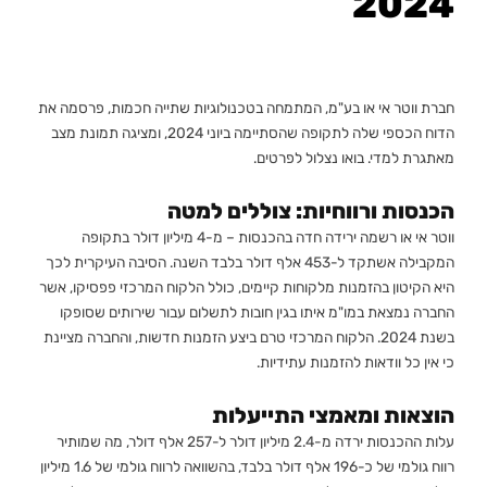
2024
חברת ווטר אי או בע"מ, המתמחה בטכנולוגיות שתייה חכמות, פרסמה את
הדוח הכספי שלה לתקופה שהסתיימה ביוני 2024, ומציגה תמונת מצב
מאתגרת למדי. בואו נצלול לפרטים.
הכנסות ורווחיות: צוללים למטה
ווטר אי או רשמה ירידה חדה בהכנסות – מ-4 מיליון דולר בתקופה
המקבילה אשתקד ל-453 אלף דולר בלבד השנה. הסיבה העיקרית לכך
היא הקיטון בהזמנות מלקוחות קיימים, כולל הלקוח המרכזי פפסיקו, אשר
החברה נמצאת במו"מ איתו בגין חובות לתשלום עבור שירותים שסופקו
בשנת 2024. הלקוח המרכזי טרם ביצע הזמנות חדשות, והחברה מציינת
כי אין כל וודאות להזמנות עתידיות.
הוצאות ומאמצי התייעלות
עלות ההכנסות ירדה מ-2.4 מיליון דולר ל-257 אלף דולר, מה שמותיר
רווח גולמי של כ-196 אלף דולר בלבד, בהשוואה לרווח גולמי של 1.6 מיליון