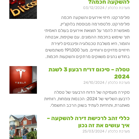
להשקעה חכמה?
מערכת כלכלון
03/12/2024
פולימרקט: חיזוי אירועים והשקעה חכמה
פולימרקט, פלטפורמה מבוססת בלוקצ'יין,
מאפשרת להמר על תוצאות אירועים בעולם האמיתי
תוך שימוש בחכמת ההמונים. עם שקיפות, אבטחה
והומור, היא משלבת טכנולוגיה ופיננסים ליצירת
חיזויים מדויקים ורווחיים. מעל 191,000 משתמשים
בחודש נהנים משווקים מרתקים והשקעות חכמות.
טסלה – סיכום דו״ח רבעון 3 לשנת
2024
מערכת כלכלון
24/10/2024
סקירה מעמיקה של הדוח הרבעוני של טסלה
לרבעון השלישי של 2024: הכנסות צומחות, רווחיות
מאתגרת, ותחזיות לעתיד בשוק הרכב החשמלי.
כללי זהב לרכישת דירה להשקעה –
איך עושים את זה נכון
מערכת כלכלון
25/03/2024