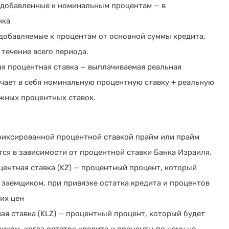
 добавленные к номинальным процентам — в
нка
добавляемые к процентам от основной суммы кредита,
течение всего периода.
я процентная ставка — выплачиваемая реальная
ючает в себя номинальную процентную ставку + реальную
жных процентных ставок.
фиксированной процентной ставкой прайм или прайм
тся в зависимости от процентной ставки Банка Израиля.
ентная ставка (KZ) — процентный процент, который
 заемщиком, при привязке остатка кредита и процентов
их цен
я ставка (KLZ) — процентный процент, который будет
иком, когда остаток кредита и проценты по нему не