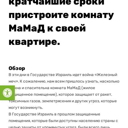
кратчайшие сроки
пристроите комнату
МаМаД к своей
квартире.
Обзор
В эти дни в Государстве Израиль идет война «Железный
меч». К сожалению, нам всем пришлось узнать, насколько
Открыть панель инструментов
важна и спасительна комната МаМаД (жилое
защищенное помещение), которое защищает от ракет,
токсичных газов, землетрясения и других угроз, которые
могут возникнуть.
В Государстве Израиль в прошлом защищенные
помещения, которые были доступны населению страны с
целью защиты от упомянутых угроз, были всего лишь