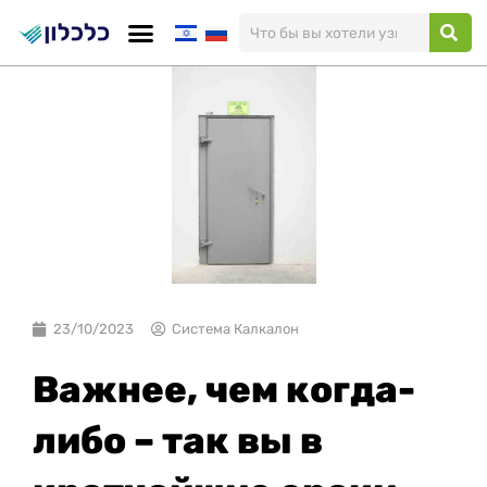
Перейти
к
содержимому
23/10/2023
Система Калкалон
Важнее, чем когда-
либо – так вы в