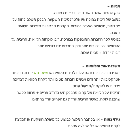
מניות –
שוק המניות אוהב מאוד סביבת ריבית נמוכה.
במצב של ריבית נמוכה אין אלטרנטיבות השקעה, הבנק משלם פחות על
פקדונות, תשואות האג״ח נמוכות, הקרנות הכספיות מייצרות תשואה
נמוכה.
בנוסף לכך החברות המונפקות בבורסה, רובן לוקחות הלוואות, הריבית על
ההלוואות יהיו נמוכות יותר ולכן החברות יהיו רווחיות יותר.
ריבית יורדת = מניות עולות.
משכנתאות והלוואות –
בסביבת ריבית יורדת גם עלות לקיחת הלוואה או
משכנתא
יורדת, הריביות
אטרקטיביות יותר ולכן אנשים וחברות נוטים יותר לקחת הלוואות לצריכה
פרטית או להקמת/תפעול עסק.
הריבית על הלוואה שלוקחים מהבנק היא בדר״כ פריים + מרווח כלשהו
שהבנק לוקח, כאשר הריבית יורדת גם הפריים יורד בהתאם.
גילוי נאות
– אין בכתבה המלצה לביצוע כל פעולת השקעה או המלצה
לקחת הלוואה או כל המלצה אחרת.