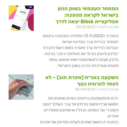
המסחר העצמאי בשוק ההון
בישראל לקראת מהפכה:
אפליקציית Blink יצאה לדרך
מערכת כלכלון
09/12/2023
בתאריך ה13.11.2023 התחילה המהפכה בתחום
המסחר בניירות ערך במדינת ישראל,
הבורסה לניירות ערך אישרה באופן רשמי לחברת
״בלינק פינטק בע״מ״ את פעילותה כחבר בורסה.
בלינק מציעה למשתמשיה חווית שימוש, נוחות
ותנאים שעדיין לא הכרנו בשוק הישראלי.
השקעה באג״ח (איגרת חוב) – לא
לפחד להרוויח כסף
מערכת כלכלון
28/09/2023
רבים מהמשקיעים נרתעים כשהם שומעים את
המושג אג״ח ופשוט בורחים אל עבר העולם ״הטוב
והמוכר״ של המניות, הנדל״ן או אפיקים פופולריים
אחרים.
בכתבה זו נחשוף אותכם לעולם המרתק של איגרות