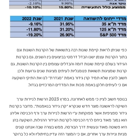
כפי שניתן לראות קיימת שונות רבה בתשואות של הקרנות השונות וגם
בתוך הקרנות עצמן ישנו הבדל דרמטי בביצועים בין השנים, גם בקרנות
הגידור בעולם קיימת שונות דומה והבדלים עצומים בין הקרנות השונות, גם
קרנות שמציגות תשואות פנומנליות לעיתים מציגות שנים גרועות ולכן
חשוב להבין שלא תמיד קרן גידור באמת ״מגדרת״ לנו את התיקי השקעה
אם כי לעיתים חלקן באמת מכות את המדדים המרכזיים בגדול.
בנוסף חשוב לציין כי ממש לאחרונה, במרץ 2023 הרשות לניירות ערך
השיקה לראשונה מוצר חדש שנקרא ״קרן גידור בנאמנות״, מדובר בקרנות
גידור ספציפיות אשר מפוקחות ע״י הרשות לניירות ערך ורף הכניסה אליהן
הוא נמוך מאוד ביחס לרף הכניסה לקרנות הגידור הרגילות, השקעה בהן
היא פשוטה מאוד ונעשית דרך הבורסה, ממש בצורה שבה אנחנו קונים
מניות וניירות ערך אחרים, אם כי המוצר הזה עדיין בחיתוליו ולא כל ברוקר