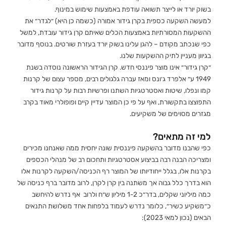
בשוק יורד או לייצר תשואה עודפת באמצעות שימוש במינוף.
למעשה השקעה כספית בקרן גידור אמורה (כשמה כן היא) ״לגדר״ את
ההשקעות המסורתיות באמצעות הכלים שאיתם קרן גידור עובדת, למשל
כפי שנכתב מקודם – להגן עלינו בשוק יורד בעזרת שורטים. בנוסף מדובר
בגיוון מעניין לתיק ההשקעות שלנו.
״קרן גידור״ אינו מוצר פיננסי חדש. קרן הגידור הראשונה נוסדה בשנת
1949 ע״ אלפרד ג׳ונס ומאז עברה גלגולים רבים, מספר עצום של קרנות
קמו ונפלו, שיטות ואסטרטגיות השתנו ופרשיות רבות על קרנות גידור
התפוצצו בתקשורת, ואף על פי כן המוצר עדיין קיים ופופולרי מאוד בקרב
מגזרים מסוימים של משקיעים.
למי זה מתאים?
כפי שהבנו מדובר בהשקעה פיננסית שונה יחסית ממה שאנחנו מכירים
ומצריכה הבנה רבה בביצוע אסטרטגיות ותחכום רב של מנהלי הכספים
בקרנות אלו, בגלל ייחודיותו של המוצר רף הכניסה/השקעה לקרנות אלו
הוא בדרך כלל גבוה אך משתנה בין קרן לקרן, לרוב מדובר ברף כניסה של
כמה מיליוני שקלים, בדר״כ 1-2 מיליון ש״ח ולרוב אף נדרש להיחשב
כ״משקיע כשיר״, כלומר נדרש לעמוד בלפחות אחד משלושת התנאים
הבאים (נכון למאי 2023):