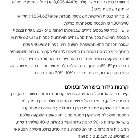
1. שווי נכסים נזילים אשר עולה על 8,095,444 ₪ (נזיל – מזומן או פק"מ
או תיק השקעות פרטי)
2. סך ההכנסות האישיות השנתיות עומדות על 1,254,627₪ ליחיד או
1,881,940 ₪ הכנסה משפחתית כוללת
3. שווי כולל של נכסים נזילים שבבעלותו לפחות 5,227,610 ש״ח ובנוסף
הכנסתו האישית בכל אחת מהשנתיים האחרונות לפחות 627,313 ש״ח או
שגובה הכנסת התא המשפחתי השנתי הינו לפחות 940,969 ש״ח
בנוסף לרף הכניסה הגבוה גם התשלום למנהלי הקרן הוא גבוה משמעותית
יותר מהשקעה בגופים מוסדיים מסורתיים, דמי הניהול השנתיים נעים
בדר״כ בין 1%-4% ובנוסף נהוג לשלם חלק מסוים מהרווח השנתי שהשיגה
עבורנו קרן הגידור, בדר״כ מדובר ב10%-30% מתוך הרווח.
קרנות גידור בישראל ובעולם
קיימות בישראל ובעולם מספר עצום של קרנות גידור וקיים שוני ביניהן, ברף
הכניסה אליהן, בדמי הניהול ובשיטות המסחר שלהן ולכן מומלץ למי
שמחליט להשקיע את כספו בקרן גידור לבצע השוואה ביניהן ולקבל
החלטה מושכלת מהי הקרן המתאימה ביותר לאופי ההשקעה שלכם.
בישראל קיימות כ-90 קרנות גידור אשר מנהלות כ-40 מיליארד ש״ח,
המובילות והמוכרות ביותר הן: ספרה, נוקד, טריו, ברוש, ורטיקל, ion, פאי
אופורטיוניטי, חצבים, טוליפ ועוד.