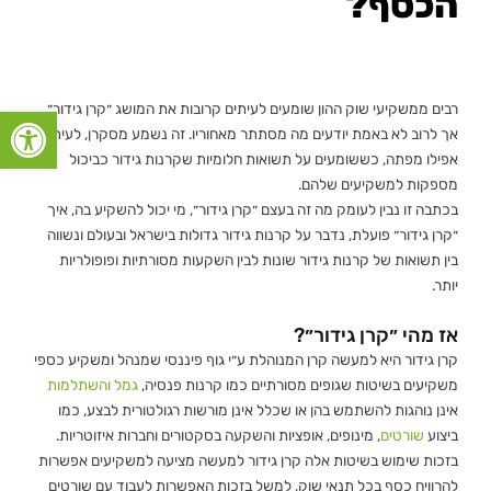
הכסף?
רבים ממשקיעי שוק ההון שומעים לעיתים קרובות את המושג ״קרן גידור״
פתח סרגל
אך לרוב לא באמת יודעים מה מסתתר מאחוריו. זה נשמע מסקרן, לעיתים
אפילו מפתה, כששומעים על תשואות חלומיות שקרנות גידור כביכול
מספקות למשקיעים שלהם.
בכתבה זו נבין לעומק מה זה בעצם ״קרן גידור״, מי יכול להשקיע בה, איך
״קרן גידור״ פועלת, נדבר על קרנות גידור גדולות בישראל ובעולם ונשווה
בין תשואות של קרנות גידור שונות לבין השקעות מסורתיות ופופולריות
יותר.
אז מהי ״קרן גידור״?
קרן גידור היא למעשה קרן המנוהלת ע״י גוף פיננסי שמנהל ומשקיע כספי
משקיעים בשיטות שגופים מסורתיים כמו קרנות פנסיה,
גמל
והשתלמות
אינן נוהגות להשתמש בהן או שכלל אינן מורשות רגולטורית לבצע, כמו
ביצוע
שורטים
, מינופים, אופציות והשקעה בסקטורים וחברות איזוטריות.
בזכות שימוש בשיטות אלה קרן גידור למעשה מציעה למשקיעים אפשרות
להרוויח כסף בכל תנאי שוק, למשל בזכות האפשרות לעבוד עם שורטים