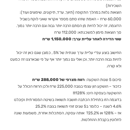
השכירות)
הוצאות נלוות במהלך התקופה (תיווך, עו״ד, תיקונים, שיפוצים ועוד):
60,000 ש״ח – האמת שזהו סתם מספר אקראי שאני לוקח בשביל
הדוגמה, זה יכול להיות מן הסתם הרבה יותר גבוה וגם הרבה יותר נמוך.
סך הוצאות מימון למשכנתא: 112,000 ש״ח
שווי הדירה לאחר עליית ערך: 1,150,000 ש״ח
החישוב בוצע עפ״י עליית ערך שנתית של 5% , כמובן שגם כאן זה יכול
להיות גבוה הרבה יותר, וכן אולי גם נמוך יותר אף על פי שבארצנו זה כמעט
ולא קורה.
סיכום 5 שנות השקעה:
רווח מצרפי של 288,000 ש״ח
כזכור – הושקע הון עצמי בגובה 225,000 ש״ח ולכן הרווח הכולל על
ההשקעה בעסקה הינו: 128%!!!
בדוגמה הזו בתחילת הכתבה חושבה תשואה בשיטה המסורתית וקיבלנו
4.6% לשנה – כלומר ב5 שנים זוהי תשואה בגובה 25.2%
אז – 128% או 25.2%? אותה עסקה, הסתכלות אחרת, משמעות שונה
לחלוטין בקבלת ההחלטות.