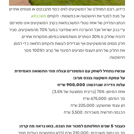
כידוע, רובם המוחלט של המשקיעים לווים כסף מהבנקים או מגופים אחרים
על מנת למנף את ההשקעה או בפשטות- לוקחים
משכנתא
.
הנתון המדויק של אחוז נוטלי המשכנתאות בקרב המשקיעים אינו מפורסם
ע״י בנק ישראל אבל ההערכה היא שמדובר במעל 70% מהמשקיעים, סביר
להניח שחלק מ 30% הנותרים משתמשים במימון ממקורות אחרים.
חלק מסוים מהמשקיעים אף מגדילים לעשות ולוקחים הלוואה כדי לממן
את החלק של ההון העצמי ומגיעים למינוף של קרוב ל100% מסך
ההשקעה.
עכשיו נתחיל לשחק עם המספרים ונגלה מהי התשואה האמיתית
על עסקת השקעה בנכס מניב:
עלות הדירה שנרכשה: 900,000 ש״ח
אחוז המימון: 75% (בריבית ממוצעת של 3.5%)
סך המימון: 675,000 ש״ח
הון עצמי שהושקע: 225,000 ש״ח
הכנסה חודשית משכירות: 3,500 ש״ח
כעבור 5 שנים החלטתם למכור את הנכס, בואו נראה מה קרה:
סך הכנסות משכירות: 210,000 ש״ח (ללא התחשבות בעליית מחיר