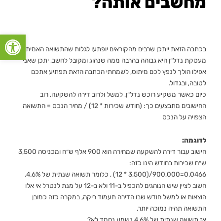
מחשבים אותה?
פתח סרגל
בכתבה הזאת ייתכן שרבים מהקוראים יופתעו לגלות שהתשואה האמיתית
מעסקת נדל״ן היא גבוהה בהרבה ממה שנהוג ומקובל לחשב, יתכן שאני
אפילו הולך לנפץ לכם מיתוס, לשמחתי הכתבה הזאת תפתיע אתכם
לטובה, ובגדול.
כיום כאשר משקיע רוכש נדל״ן, למשל ולרוב דירה להשקעה, רוב
החישובים מתבצעים כך: (חודש שכירות * 12) / מחיר הנכס = התשואה
הצפויה על הנכס
לדוגמה:
חישוב עבור דירה להשקעה שמחירה הוא 900 אלף ש״ח ומכניסה 3,500
ש״ח שכירות בחודש הינו כזה:
0.0466=900,000/(3,500 * 12) , כלומר תשואה שנתית של 4.6%.
חשוב לציין שיש הנוהגים להכפיל ב-11 ולא ב-12 על מנת לנטרל אי אלו
הוצאות או למשל חודש שבו הדירה תעמוד ריקה, במקרה כזה כמובן
התשואה תהיה נמוכה יותר.
אז תשואה שנתית של 4.6% נשמע נחמד לא?