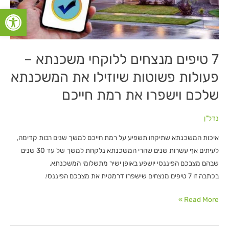
פתח סרגל
שיוזילו
את
המשכנתא
שלכם
7 טיפים מנצחים ללוקחי משכנתא –
וישפרו
פעולות פשוטות שיוזילו את המשכנתא
את
רמת
שלכם וישפרו את רמת חייכם
חייכם
נדל"ן
איכות המשכנתא שתיקחו תשפיע על רמת חייכם למשך שנים רבות קדימה,
לעיתים אף עשרות שנים שהרי המשכנתא נלקחת למשך של עד 30 שנים
שבהם מצבכם הפיננסי יושפע באופן ישיר מתשלומי המשכנתא.
בכתבה זו 7 טיפים מנצחים שישפרו דרמטית את מצבכם הפיננסי.
Read More »