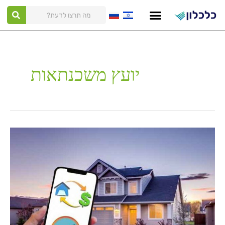
ילוג
תוכן
יועץ משכנתאות
7
טיפים
מנצחים
ללוקחי
משכנתא
–
פעולות
פשוטות