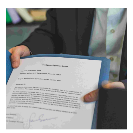
משכנתא
–
כל
המידע
הבסיסי
והחשוב
שאתם
חייבים
להכיר