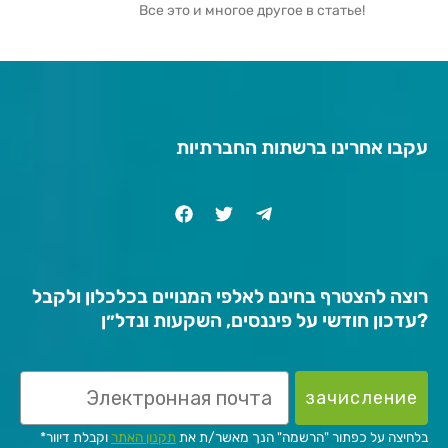
Все это и многое другое в статье!
עקבו אחרינו ברשתות החברתיות
רוצה להצטרף בחינם לאלפי המנויים בכלכלון ולקבל
עדכון חודשי על פיננסים, השקעות ונדל״ן?
зачисление
*בלחיצה על כפתור "הרשמה" הנך מאשר/ת את
תקנון האתר
וקבלת דיוור