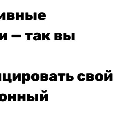
ивные
 — так вы
цировать свой
ионный