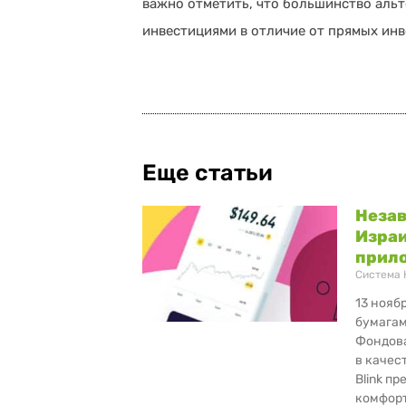
важно отметить, что большинство аль
инвестициями в отличие от прямых инв
Еще статьи
Незав
Израи
прило
Система 
13 нояб
бумагам
Фондова
в качес
Blink п
комфорт