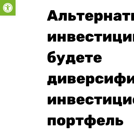
Открыть панель инструментов
Альтернат
инвестиции
будете
диверсифи
инвестиц
портфель