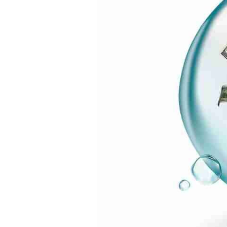
капитала,
изменившие
мировую
экономику