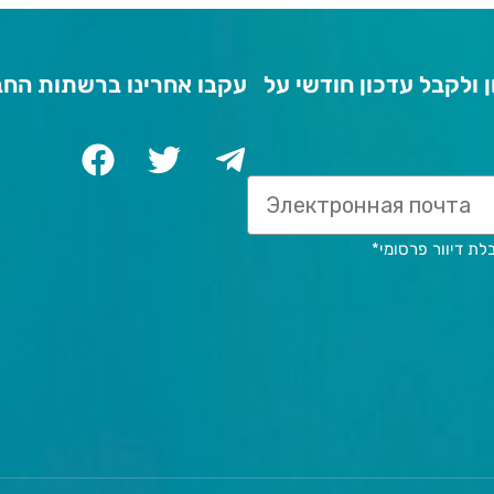
 ולקבל עדכון חודשי על
עקבו אחרינו ברשתות החב
לת דיוור פרסומי