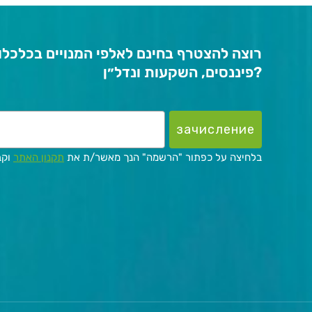
רוצה להצטרף בחינם לאלפי המנויים בכלכלון
פיננסים, השקעות ונדל״ן?
зачисление
*בלחיצה על כפתור "הרשמה" הנך מאשר/ת את
תקנון האתר
וקב