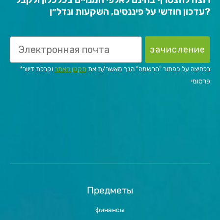
עדכון חודשי על פיננסים, השקעות ונדל״ן?
зачисление
*בלחיצה על כפתור "הרשמה" הנך מאשר/ת את
תקנון האתר
וקבלת דיוור
פרסומי
Предметы
финансы